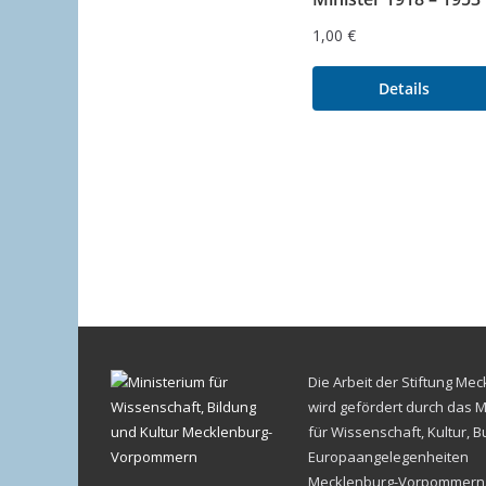
1,00
€
Details
Die Arbeit der Stiftung Me
wird gefördert durch das M
für Wissenschaft, Kultur, 
Europaangelegenheiten
Mecklenburg-Vorpommern