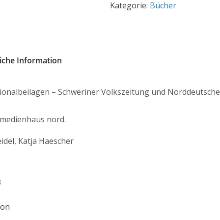
Kategorie:
Bücher
liche Information
onalbeilagen – Schweriner Volkszeitung und Norddeutsch
 medienhaus nord.
idel, Katja Haescher
3
ion