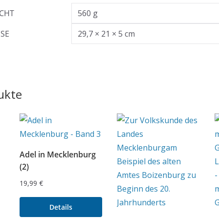
CHT
560 g
SE
29,7 × 21 × 5 cm
ukte
Adel in Mecklenburg
(2)
19,99
€
Details