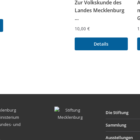
Zur Volkskunde des
A
Landes Mecklenburg
m
…
G
10,00
€
1
Details
cklenburg
Die Stiftung
inisterium
Bundes- und
Sammlung
Ausstellungen
.