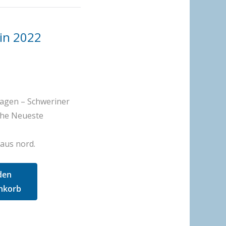
in 2022
agen – Schweriner
che Neueste
aus nord.
den
nkorb