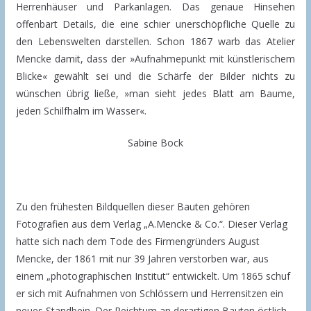
Herrenhäuser und Parkanlagen. Das genaue Hinsehen
offenbart Details, die eine schier unerschöpfliche Quelle zu
den Lebenswelten darstellen. Schon 1867 warb das Atelier
Mencke damit, dass der »Aufnahmepunkt mit künstlerischem
Blicke« gewählt sei und die Schärfe der Bilder nichts zu
wünschen übrig ließe, »man sieht jedes Blatt am Baume,
jeden Schilfhalm im Wasser«.
Sabine Bock
Zu den frühesten Bildquellen dieser Bauten gehören
Fotografien aus dem Verlag „A.Mencke & Co.“. Dieser Verlag
hatte sich nach dem Tode des Firmengründers August
Mencke, der 1861 mit nur 39 Jahren verstorben war, aus
einem „photographischen Institut“ entwickelt. Um 1865 schuf
er sich mit Aufnahmen von Schlössern und Herrensitzen ein
neues Standbein. Der Reichtum an derartigen Bauten östlich