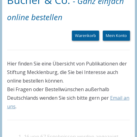
- Ganz einfach
online bestellen
Warenkorb
Mein Konto
Hier finden Sie eine Übersicht von Publikationen der
Stiftung Mecklenburg, die Sie bei Interesse auch
online bestellen können.
Bei Fragen oder Bestellwünschen außerhalb
Deutschlands wenden Sie sich bitte gern per
Email an
uns
.
N
1–16 von 67 Ergebnissen werden angezeigt