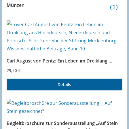
Münzen
(1)
t
i
e
r
t
Carl August von Pentz: Ein Leben im Dreiklang …
29,90
€
Details
Begleitbroschüre zur Sonderausstellung „Auf Stein