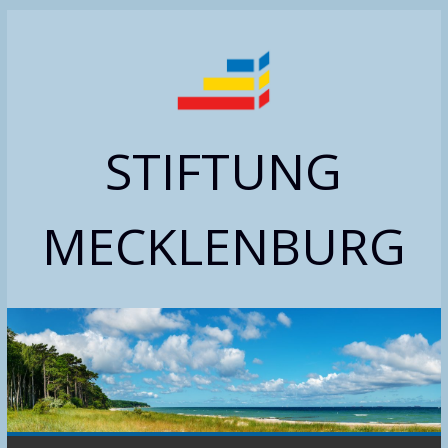
Zum
Inhalt
springen
STIFTUNG
MECKLENBURG