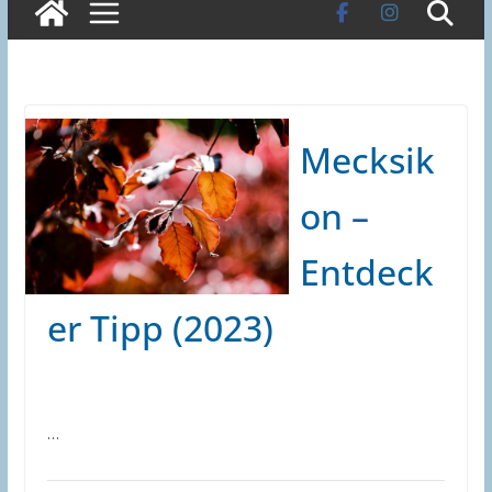
Mecksik
on –
Entdeck
er Tipp (2023)
…