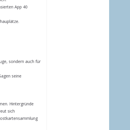
asierten App 40
hauplätze.
uge, sondern auch für
Sagen seine
men. Hintergründe
eut sich
r Postkartensammlung