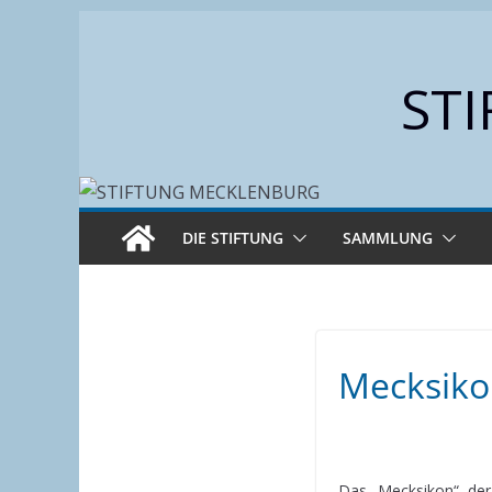
Zum
Inhalt
ST
springen
DIE STIFTUNG
SAMMLUNG
Mecksiko
Das „Mecksikon“, der 