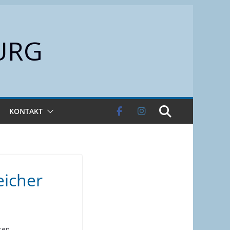
URG
KONTAKT
eicher
sen.