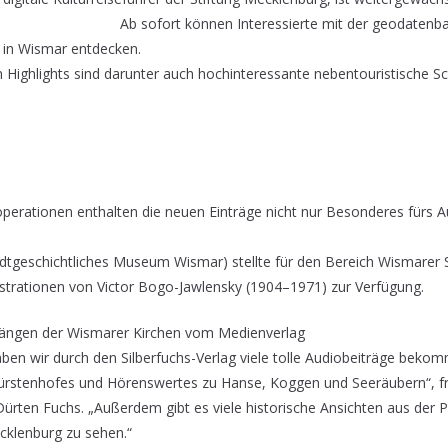
Ab sofort können Interessierte mit der geodatenb
e in Wismar entdecken.
Highlights sind darunter auch hochinteressante nebentouristische Sc
erationen enthalten die neuen Einträge nicht nur Besonderes fürs A
geschichtliches Museum Wismar) stellte für den Bereich Wismarer 
strationen von Victor Bogo-Jawlensky (1904–1971) zur Verfügung.
ängen der Wismarer Kirchen vom Medienverlag
ben wir durch den Silberfuchs-Verlag viele tolle Audiobeiträge bekom
̈rstenhofes und Hörenswertes zu Hanse, Koggen und Seeräubern“, fr
 Dürten Fuchs. „Außerdem gibt es viele historische Ansichten aus de
cklenburg zu sehen.“