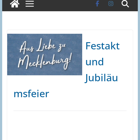
Festakt
und
Jubiläu
msfeier