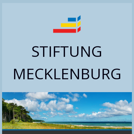
Zum
Inhalt
springen
STIFTUNG
MECKLENBURG