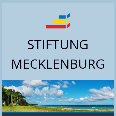
Zum
Inhalt
springen
STIFTUNG
MECKLENBURG