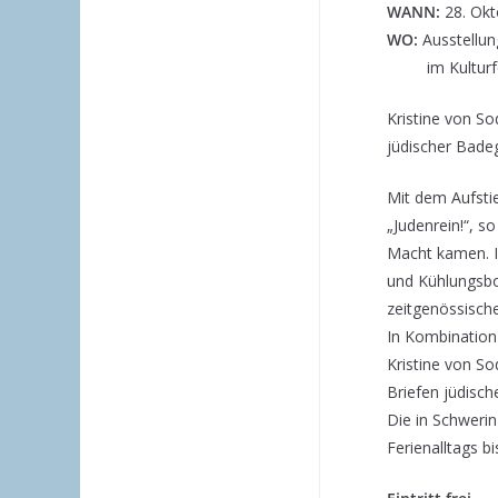
WANN:
28. Okt
WO:
Ausstellu
im Kulturforu
Kristine von S
jüdischer Bade
Mit dem Aufsti
„Judenrein!“, s
Macht kamen. In
und Kühlungsbo
zeitgenössische
In Kombination 
Kristine von S
Briefen jüdisc
Die in Schwerin
Ferienalltags b