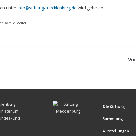
en unter
info@stiftung-mecklenburg.de
wird gebeten.
en. © m. d. viertel
Vor
cklenburg
Die Stiftung
inisterium
Bundes- und
Sammlung
Ausstellungen
.