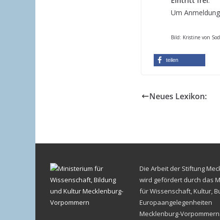
Eintritt frei
.
Um Anmeldung
Bild: Kristine von Sod
teilen
Neues Lexikon:
Die Arbeit der Stiftung Me
wird gefördert durch das M
für Wissenschaft, Kultur, 
Europaangelegenheiten
Mecklenburg-Vorpommern