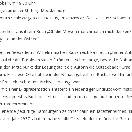
ober um 19:00 Uhr
ngsräume der Stiftung Mecklenburg
m Schleswig-Holstein-Haus, Puschkinsstraße 12, 19055 Schwerin
oden liest aus ihrem Buch „Ob die Möwen manchmal an mich denken? 
gäste an der Ostsee“.
eg der Seebäder im Wilhelminischen Kaiserreich kam auch „Bäder-Anti
o lautete die Parole an vielen Stränden – schon lange, bevor die Nation
 den Mittelpunkt der Lesung stellt die Autorin die Ostseebäder Graa
rn. Für diese Orte hat sie in der Neuausgabe ihres Buches weithin u
 Presseberichte und Archivalien ausgewertet.
mit einer Bildpräsentation entsteht ein lebendiger Eindruck vom his
odens neuestes Buch basiert unter anderem auf Tagebuchnotizen, Rei
her Badeprominenz.
 lebende gebürtige Hamburgerin zeichnet darin ein facettenreiches B
is zum Jahr 1937, ab dem nahezu alle Ostseebäder für jüdische Gäste