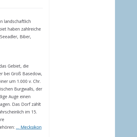
 landschaftlich
iet haben zahlreiche
Seeadler, Biber,
as Gebiet, die
ber bei Groß Basedow,
ner um 1.000 v. Chr.
ischen Burgwalls, der
dige Auge einen
hagen. Das Dorf zählt
hrscheinlich im 15.
ere
gehören:
… Mecksikon