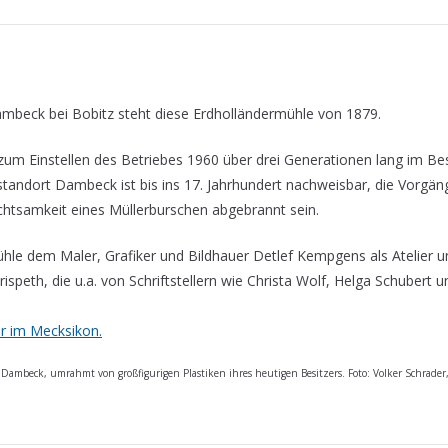
ambeck bei Bobitz steht diese Erdholländermühle von 1879.
zum Einstellen des Betriebes 1960 über drei Generationen lang im Bes
andort Dambeck ist bis ins 17. Jahrhundert nachweisbar, die Vorgäng
chtsamkeit eines Müllerburschen abgebrannt sein.
ühle dem Maler, Grafiker und Bildhauer Detlef Kempgens als Atelier u
ispeth, die u.a. von Schriftstellern wie Christa Wolf, Helga Schubert u
er im Mecksikon.
Dambeck, umrahmt von großfigurigen Plastiken ihres heutigen Besitzers. Foto: Volker Schrader