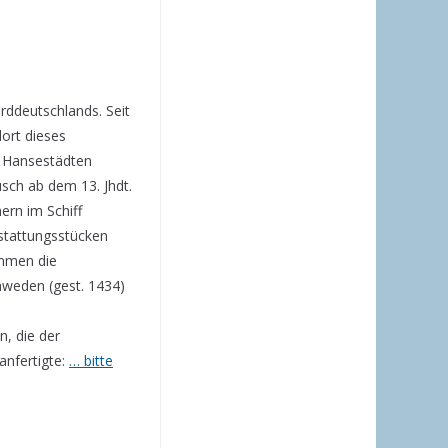
rddeutschlands. Seit
dort dieses
n Hansestädten
sch ab dem 13. Jhdt.
nern im Schiff
stattungsstücken
ammen die
hweden (gest. 1434)
n, die der
anfertigte:
… bitte