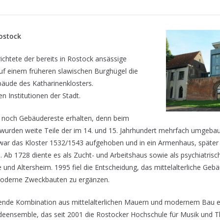
ostock
richtete der bereits in Rostock ansässige
uf einem früheren slawischen Burghügel die
bäude des Katharinenklosters.
en Institutionen der Stadt.
 noch Gebäudereste erhalten, denn beim
wurden weite Teile der im 14. und 15. Jahrhundert mehrfach umgebau
war das Kloster 1532/1543 aufgehoben und in ein Armenhaus, später
b 1728 diente es als Zucht- und Arbeitshaus sowie als psychiatrische
e und Altersheim. 1995 fiel die Entscheidung, das mittelalterliche G
moderne Zweckbauten zu ergänzen.
ende Kombination aus mittelalterlichen Mauern und modernem Bau e
ensemble, das seit 2001 die Rostocker Hochschule für Musik und T