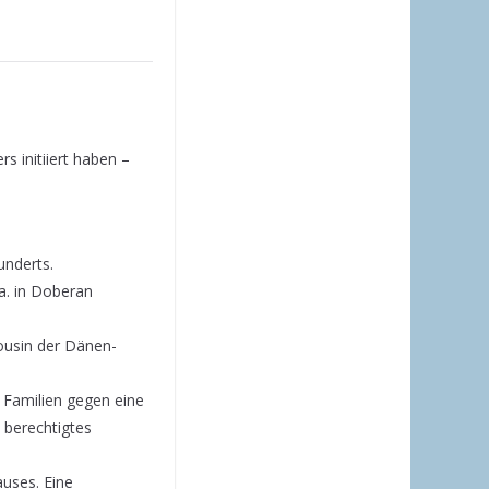
s initiiert haben –
underts.
a. in Doberan
ousin der Dänen-
 Familien gegen eine
 berechtigtes
auses. Eine