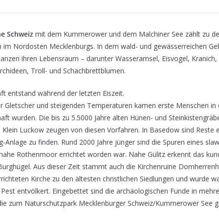
e Schweiz
mit dem Kummerower und dem Malchiner See zählt zu den
n im Nordosten Mecklenburgs. In dem wald- und gewässerreichen Geb
lanzen ihren Lebensraum – darunter Wasseramsel, Eisvogel, Kranich, 
Orchideen, Troll- und Schachbrettblumen.
t entstand während der letzten Eiszeit.
 Gletscher und steigenden Temperaturen kamen erste Menschen in d
haft wurden. Die bis zu 5.5000 Jahre alten Hünen- und Steinkistengrä
 Klein Luckow zeugen von diesen Vorfahren. In Basedow sind Reste ei
-Anlage zu finden. Rund 2000 Jahre jünger sind die Spuren eines slaw
t nahe Rothenmoor errichtet worden war. Nahe Gülitz erkennt das kun
n Burghügel. Aus dieser Zeit stammt auch die Kirchenruine Domherren
richteten Kirche zu den ältesten christlichen Siedlungen und wurde wa
 Pest entvölkert. Eingebettet sind die archäologischen Funde in mehr
 die zum Naturschutzpark Mecklenburger Schweiz/Kummerower See 