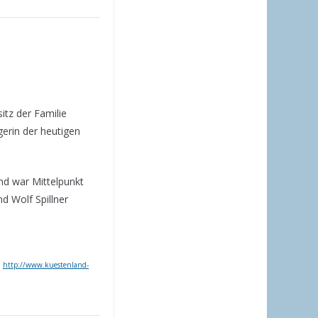
itz der Familie
erin der heutigen
nd war Mittelpunkt
nd Wolf Spillner
,
http://www.kuestenland-