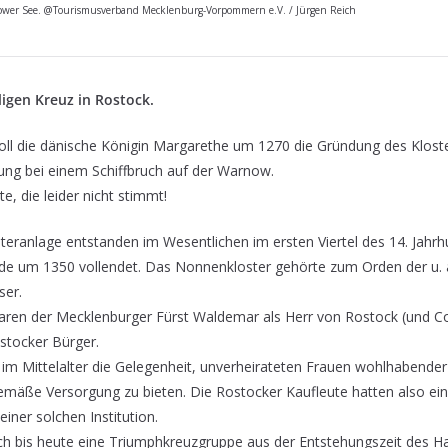
wer See. @Tourismusverband Mecklenburg-Vorpommern e.V. / Jürgen Reich
igen Kreuz in Rostock.
ll die dänische Königin Margarethe um 1270 die Gründung des Kloster
tung bei einem Schiffbruch auf der Warnow.
e, die leider nicht stimmt!
eranlage entstanden im Wesentlichen im ersten Viertel des 14. Jahrh
rde um 1350 vollendet. Das Nonnenkloster gehörte zum Orden der u. 
ser.
 waren der Mecklenburger Fürst Waldemar als Herr von Rostock (und C
stocker Bürger.
im Mittelalter die Gelegenheit, unverheirateten Frauen wohlhabender
emäße Versorgung zu bieten. Die Rostocker Kaufleute hatten also ein
iner solchen Institution.
sich bis heute eine Triumphkreuzgruppe aus der Entstehungszeit des H