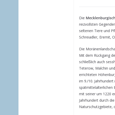
Die
Mecklenburgisch
reizvollsten Gegende
seltenen Tiere und Pf
Schreiadler, Eremit, 
Die Moränenlandschaf
Mit dem Rückgang der
schließlich auch sess
Teterow, Malchin und
errichteten Höhenburg
im 9./10. Jahrhunder
spätmittelalterliche
mit seiner um 1220 er
Jahrhundert durch die
Naturschutzgebiete,