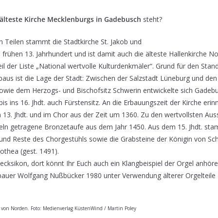
älteste Kirche Mecklenburgs in Gadebusch
steht?
en Teilen stammt die Stadtkirche St. Jakob und
frühen 13. Jahrhundert und ist damit auch die älteste Hallenkirche No
eil der Liste „National wertvolle Kulturdenkmäler“. Grund für den Stan
aus ist die Lage der Stadt: Zwischen der Salzstadt Lüneburg und de
wie dem Herzogs- und Bischofsitz Schwerin entwickelte sich Gadebu
is ins 16. Jhdt. auch Fürstensitz. An die Erbauungszeit der Kirche erin
3. Jhdt. und im Chor aus der Zeit um 1360. Zu den wertvollsten Aus
ngeln getragene Bronzetaufe aus dem Jahr 1450. Aus dem 15. Jhdt. st
nd Reste des Chorgestühls sowie die Grabsteine der Königin von Sc
othea (gest. 1491).
ecksikon, dort könnt Ihr Euch auch ein Klangbeispiel der Orgel anhöre
auer Wolfgang Nußbücker 1980 unter Verwendung älterer Orgelteile 
 von Norden. Foto: Medienverlag KüstenWind / Martin Poley