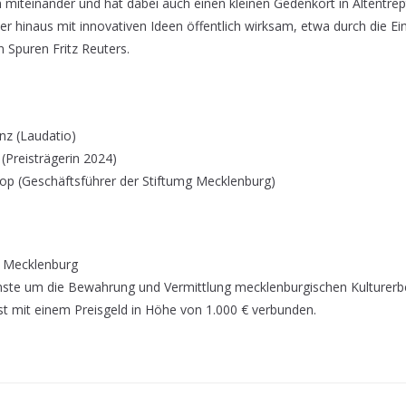
n miteinander und hat dabei auch einen kleinen Gedenkort in Altentrep
ber hinaus mit innovativen Ideen öffentlich wirksam, etwa durch die Ei
 Spuren Fritz Reuters.
h
nz (Laudatio)
(Preisträgerin 2024)
rop (Geschäftsführer der Stiftumg Mecklenburg)
g Mecklenburg
enste um die Bewahrung und Vermittlung mecklenburgischen Kulturerbe
 ist mit einem Preisgeld in Höhe von 1.000 € verbunden.