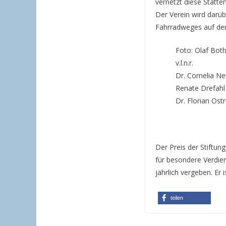
vernetzt diese Stätte
Der Verein wird darü
Fahrradweges auf den
Foto: Olaf Bot
v.l.n.r.
Dr. Cornelia Ne
Renate Drefahl 
Dr. Florian Ost
Der Preis der Stiftun
für besondere Verdi
jährlich vergeben. Er
teilen