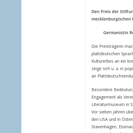
Den Preis der Stift
mecklenburgischen K
Germanistin R
Die Preisträgerin mac
plattdeutschen Sprach
Kulturerbes an ein bre
zeige sich u. a. in p
an Plattdeutschsendu
Besondere Bedeutung 
Engagement als Verein
Literaturmuseum in S
Vor sieben Jahren üb
den USA und in Österr
Stavenhagen, Eisena