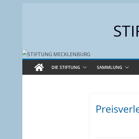
Zum
Inhalt
ST
springen
DIE STIFTUNG
SAMMLUNG
Preisverl