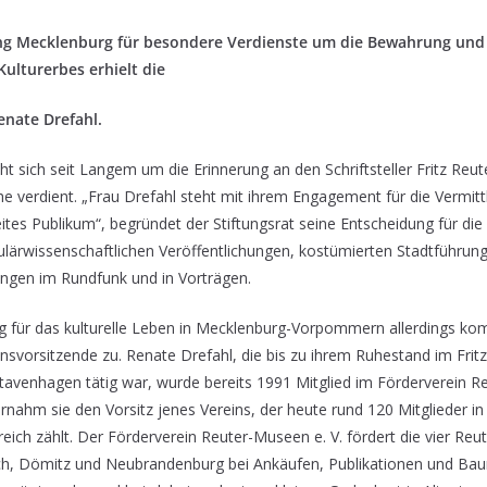
ung Mecklenburg für besondere Verdienste um die Bewahrung und
ulturerbes erhielt die
enate Drefahl.
ht sich seit Langem um die Erinnerung an den Schriftsteller Fritz Reut
e verdient. „Frau Drefahl steht mit ihrem Engagement für die Vermit
ites Publikum“, begründet der Stiftungsrat seine Entscheidung für die
opulärwissenschaftlichen Veröffentlichungen, kostümierten Stadtführun
ngen im Rundfunk und in Vorträgen.
für das kulturelle Leben in Mecklenburg-Vorpommern allerdings k
svorsitzende zu. Renate Drefahl, die bis zu ihrem Ruhestand im Frit
tavenhagen tätig war, wurde bereits 1991 Mitglied im Förderverein R
ernahm sie den Vorsitz jenes Vereins, der heute rund 120 Mitglieder i
eich zählt. Der Förderverein Reuter-Museen e. V. fördert die vier Reut
ch, Dömitz und Neubrandenburg bei Ankäufen, Publikationen und B