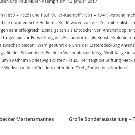
usen und Paul Müller-Kaempff am 12. Januar 2017
n (1859 – 1925) und Paul Müller-Kaempff (1861 – 1941) verband mehr
d die norddeutsche Herkunft. Beide waren zu ihrer Zeit mit realistische
ngen sehr erfolgreich. Beide gelten als Entdecker von Ahrenshoop. Mi
 trugen sie zur Entwicklung des Fischerdorfes als Künstlerkolonie m
is zwischen beiden? Wem gebührt die Ehre der Erstentdeckung Ahrens
grafie des Schweriners Friedrich Wachenhusen bringt Wolf Karge in s
 um 19 Uhr im Schleswig-Holstein-Haus. Hier zeigt die Stiftung Meckle
te Werkschau des Künstlers unter dem Titel „Farben des Nordens“.
Lübecker Martensmannes
Große Sonderausstellung – 