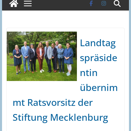
Landtag
spräside
ntin
übernim
mt Ratsvorsitz der
Stiftung Mecklenburg