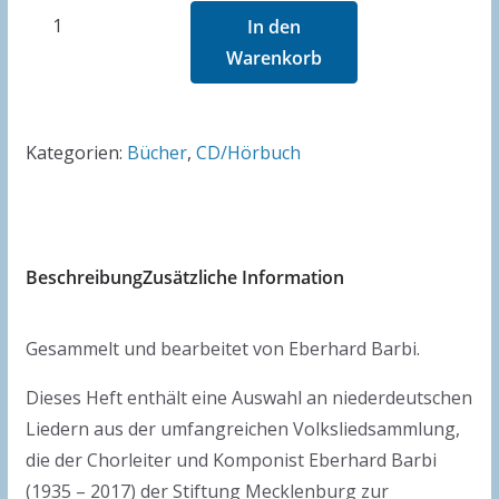
Meckelborg
In den
süngt!
Warenkorb
Kinnerleeder
–
Heft
Kategorien:
Bücher
,
CD/Hörbuch
4
(mit
CD)
Menge
Beschreibung
Zusätzliche Information
Gesammelt und bearbeitet von Eberhard Barbi.
Dieses Heft enthält eine Auswahl an niederdeutschen
Liedern aus der umfangreichen Volksliedsammlung,
die der Chorleiter und Komponist Eberhard Barbi
(1935 – 2017) der Stiftung Mecklenburg zur