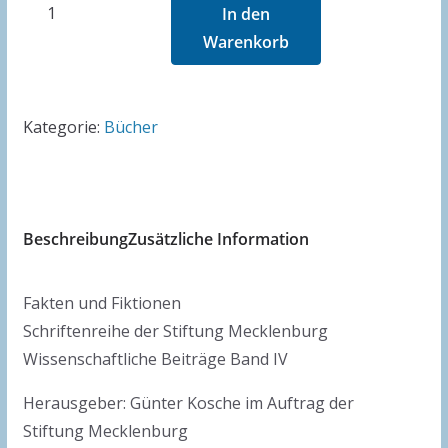
Mecklenburg
In den
in
Warenkorb
der
Franzosenzeit
Menge
Kategorie:
Bücher
Beschreibung
Zusätzliche Information
Fakten und Fiktionen
Schriftenreihe der Stiftung Mecklenburg
Wissenschaftliche Beiträge Band IV
Herausgeber: Günter Kosche im Auftrag der
Stiftung Mecklenburg