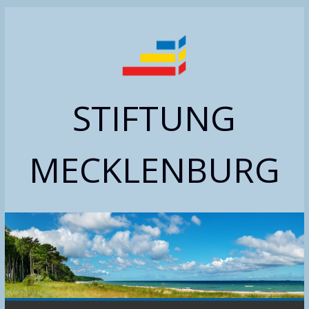
Zum
Inhalt
springen
STIFTUNG
MECKLENBURG